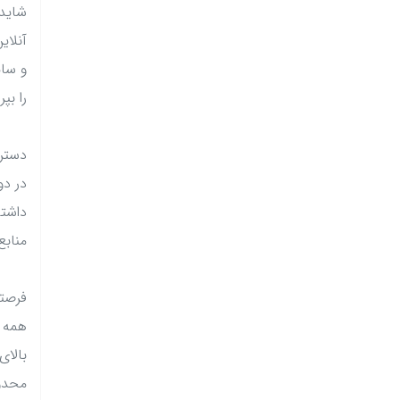
شاید 
آنلای
و سای
را بپ
دستر
در دو
داشته
منابع
فرصتی
همه م
بالای
محدود