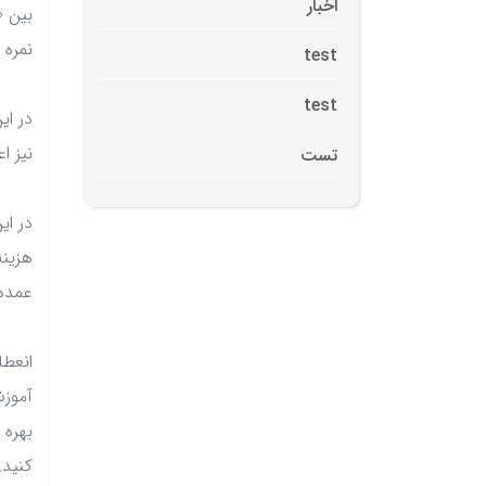
اخبار
نمره 
test
test
نیز ا
تست
در ای
هزینه
عمده‌
انعطا
آموزش
بهره 
کنید.