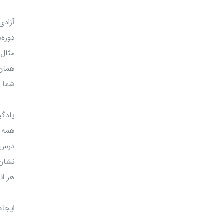
آزادی
دوره‌
همان 
شما ا
یادگی
همه ت
درس ا
نشان 
هر ان
ایجا