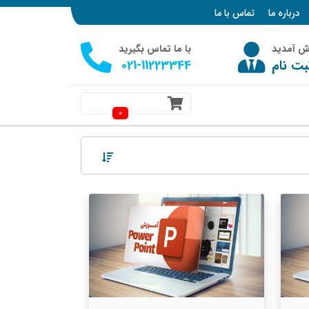
درباره ما
تماس با ما
وش آمدید
با ما تماس بگیرید
بت نام
021-11223344
0