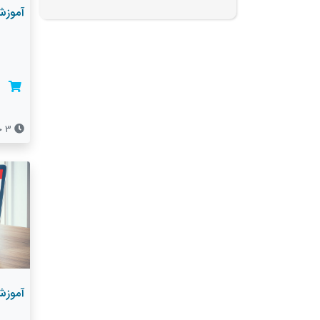
آموزش el
3 جلسه
آموزش +k