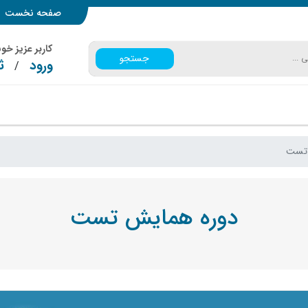
صفحه نخست
کاربر عزیز خ
جستجو
ورود
ث
/
 تست
دوره همایش تست