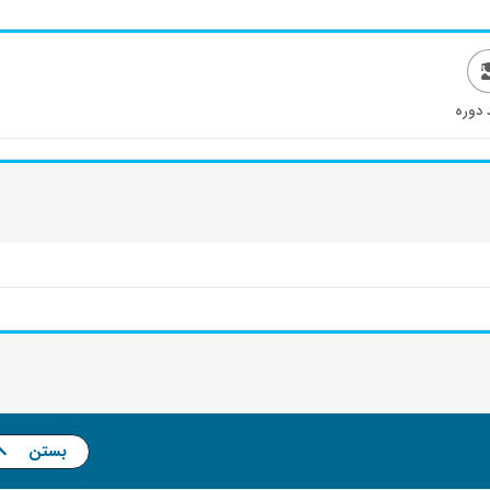
 دوره
بستن