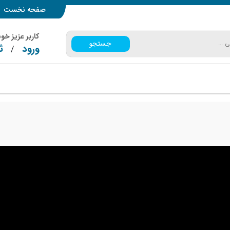
صفحه نخست
کاربر عزیز خ
جستجو
ورود
ث
/