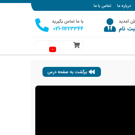
درباره ما
تماس با ما
وش آمدید
با ما تماس بگیرید
بت نام
021-11223344
0
برگشت به صفحه درس