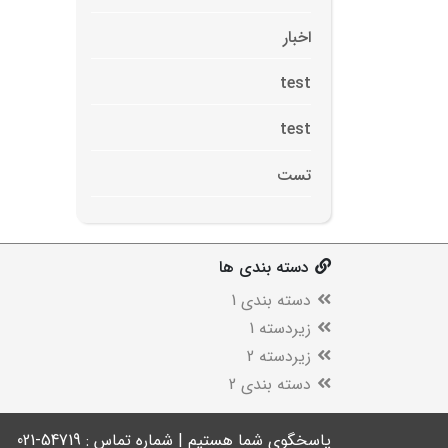
اخبار
test
test
تست
دسته بندی ها
دسته بندی 1
زیردسته 1
زیردسته 2
دسته بندی 2
پاسخگوی شما هستیم | شماره تماس : 54719-021