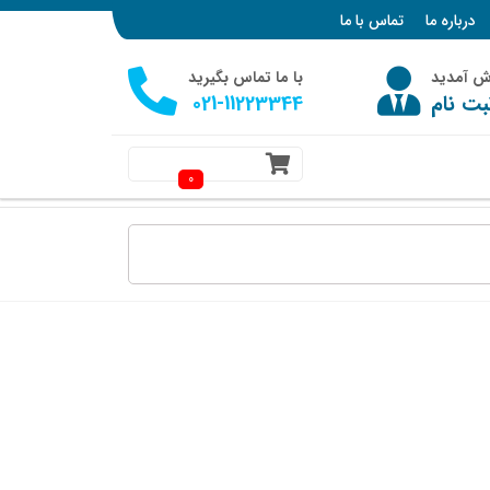
درباره ما
تماس با ما
وش آمدید
با ما تماس بگیرید
بت نام
021-11223344
0