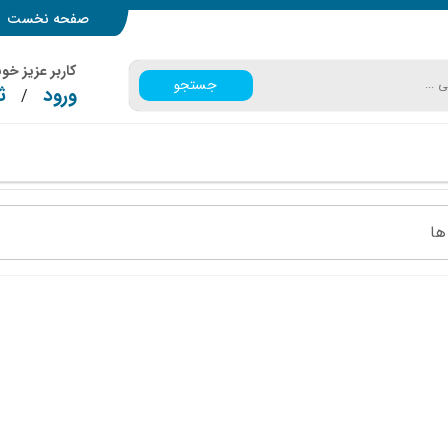
صفحه نخست
کاربر عزیز خ
جستجو
ورود
ث
/
ها