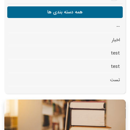
همه دسته بندی ها
--
اخبار
test
test
تست