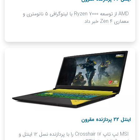
AMD از توسعه Ryzen 7000 با لیتوگرافی 5 نانومتری و
معماری Zen 4 خبر داد
اینتل 22 پردازنده مقرون
MSI لپ‌ تاپ Crosshair 17 را با پردازنده نسل 12 اینتل و