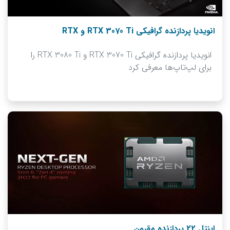
انویدیا پردازنده گرافیکی RTX 3070 Ti و RTX
انویدیا پردازنده گرافیکی RTX 3070 Ti و RTX 3080 Ti را
برای لپ‌تاپ‌ها معرفی کرد
اینتل 22 پردازنده مقرون